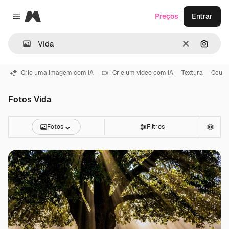
Magnific
Preços
Entrar
Close menu
Limpar
Pesqui
Crie uma imagem com IA
Crie um vídeo com IA
Textura
Ceu
Fotos Vida
Fotos
Filtros