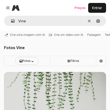
Magnific
Preços
Entrar
Close menu
Limpar
Pesqui
Crie uma imagem com IA
Crie um vídeo com IA
Paisagem
Tex
Fotos Vine
Fotos
Filtros