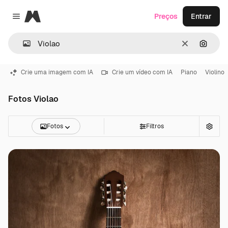
Magnific
Preços
Entrar
Close menu
Limpar
Pesqui
Crie uma imagem com IA
Crie um vídeo com IA
Piano
Violino
Fotos Violao
Fotos
Filtros