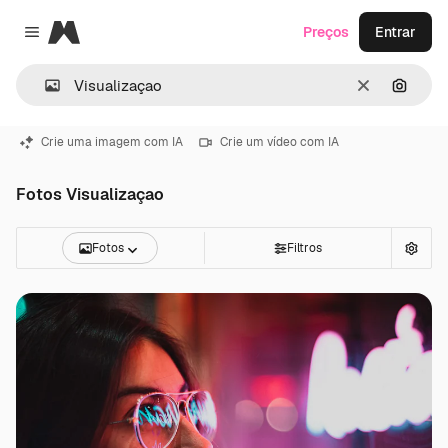
Magnific
Preços
Entrar
Close menu
Limpar
Pesqui
Crie uma imagem com IA
Crie um vídeo com IA
Fotos Visualizaçao
Fotos
Filtros