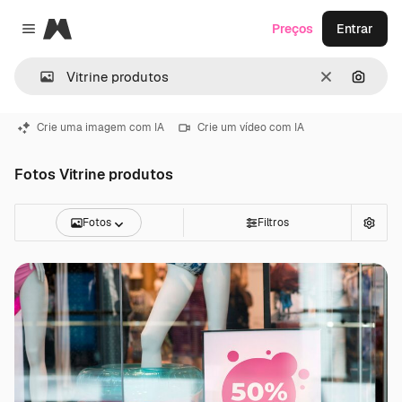
Magnific
Preços
Entrar
Close menu
Limpar
Pesqui
Crie uma imagem com IA
Crie um vídeo com IA
Fotos Vitrine produtos
Fotos
Filtros