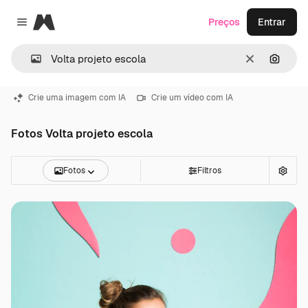
Magnific
Preços
Entrar
Close menu
Limpar
Pesqui
Crie uma imagem com IA
Crie um vídeo com IA
Fotos Volta projeto escola
Fotos
Filtros