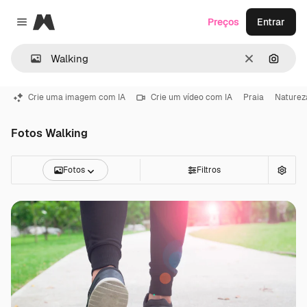
Magnific
Preços
Entrar
Close menu
Limpar
Pesqui
Crie uma imagem com IA
Crie um vídeo com IA
Praia
Naturez
Fotos Walking
Fotos
Filtros