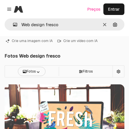
Magnific
Preços
Entrar
Close menu
Limpar
Pesqui
Crie uma imagem com IA
Crie um vídeo com IA
Fotos Web design fresco
Fotos
Filtros