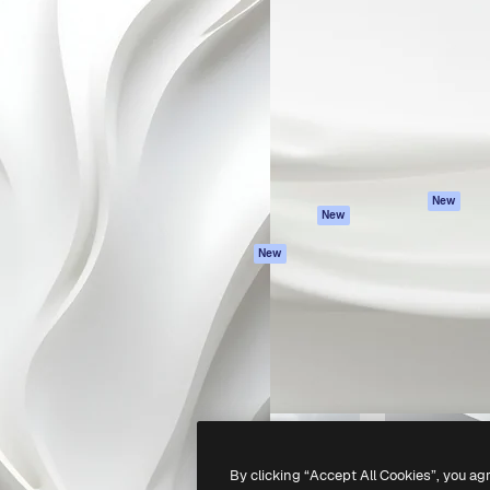
iativa para você direcionar
Spaces
Academy
alho. Mais de 1 milhão de
Assistente de IA
Documentação
e criativos, empresas,
Gerador de
Atendimento
dios.
imagens
Termos e
Gerador de vídeos
condições
Texto para voz
Política de
privacidade
Conteúdo de stock
Originais
MCP para
New
New
Claude/ChatGPT
Política de cooki
Agentes
Central de
New
confiabilidade
API
Afiliados
App móvel
Empresas
Todas as
ferramentas
-
2026
Freepik Company S.L.U.
Todos os direitos reservados
.
By clicking “Accept All Cookies”, you ag