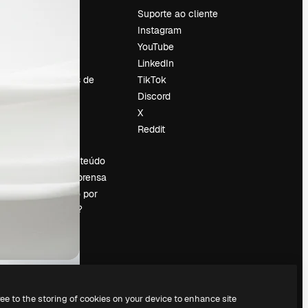
Preços
Suporte ao cliente
Sobre nós
Instagram
Reviews
YouTube
Emprego
LinkedIn
Tendências de
TikTok
pesquisa
Discord
Blog
X
Eventos
Reddit
es
Slidesgo
Vender conteúdo
Sala de imprensa
Procurando por
magnific.ai?
ree to the storing of cookies on your device to enhance site