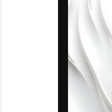
A plataforma cr
seu melhor trab
assinantes entr
agências e estú
Português
Copyright © 2010