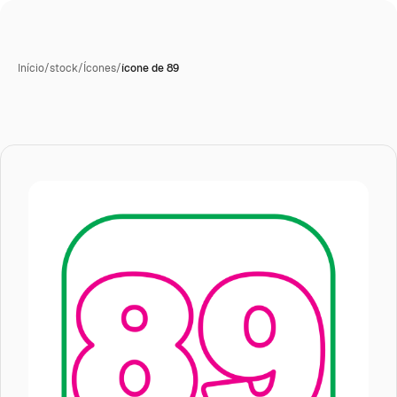
Início
/
stock
/
Ícones
/
ícone de 89