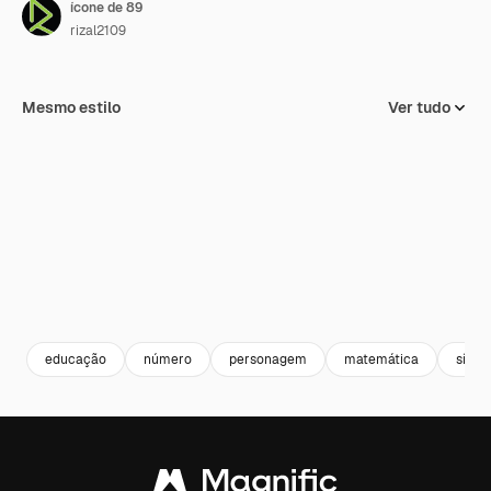
ícone de 89
rizal2109
Mesmo estilo
Ver tudo
educação
número
personagem
matemática
símbo