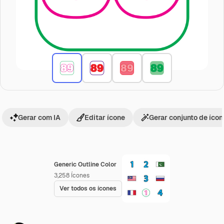
Gerar com IA
Editar ícone
Gerar conjunto de íco
Generic Outline Color
3,258
Ícones
Ver todos os ícones