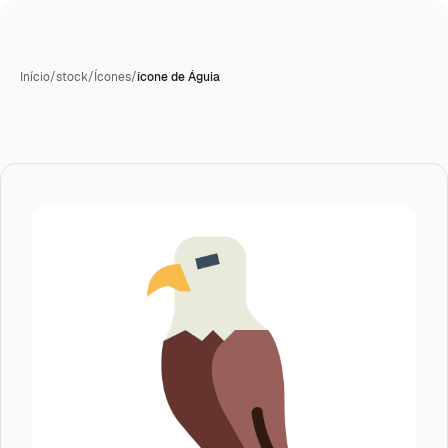
Início
/
stock
/
Ícones
/
ícone de Águia