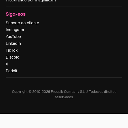
Procurando por magnific.ai?
Siga-nos
Suporte ao cliente
Instagram
YouTube
LinkedIn
TikTok
Discord
X
Reddit
Copyright © 2010-
2026
Freepik Company S.L.U.
Todos os direitos
reservados
.