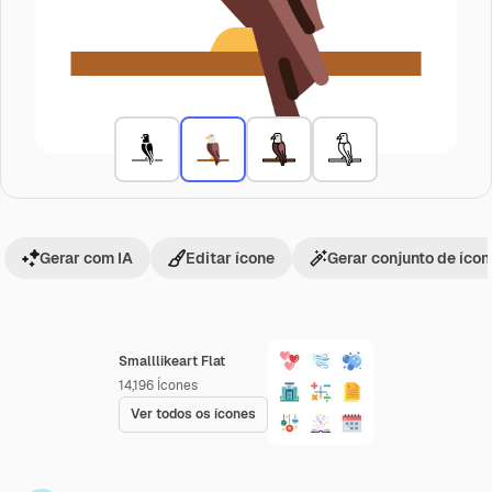
Gerar com IA
Editar ícone
Gerar conjunto de íco
Smalllikeart Flat
14,196
Ícones
Ver todos os ícones