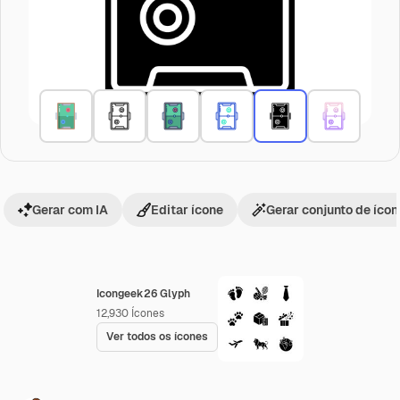
Gerar com IA
Editar ícone
Gerar conjunto de íco
Icongeek26 Glyph
12,930
Ícones
Ver todos os ícones