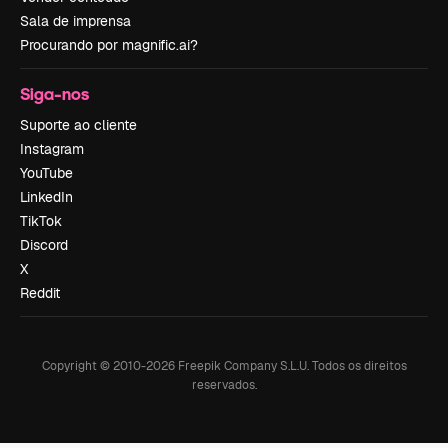
Sala de imprensa
Procurando por magnific.ai?
Siga-nos
Suporte ao cliente
Instagram
YouTube
LinkedIn
TikTok
Discord
X
Reddit
Copyright © 2010-
2026
Freepik Company S.L.U.
Todos os direitos
reservados
.