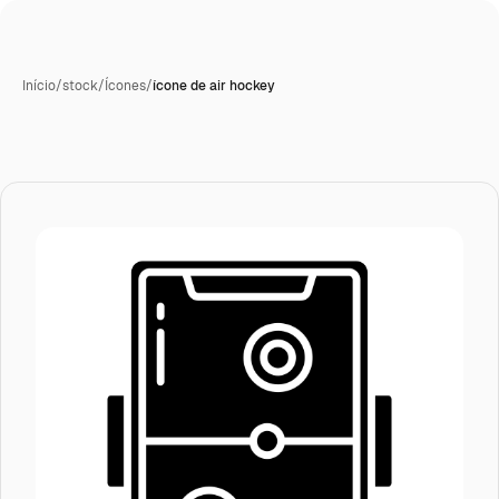
Início
/
stock
/
Ícones
/
ícone de air hockey