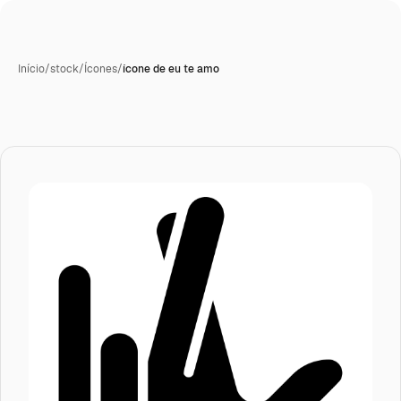
Início
/
stock
/
Ícones
/
ícone de eu te amo