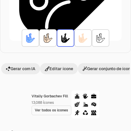
Gerar com IA
Editar ícone
Gerar conjunto de íco
Vitaliy Gorbachev Fill
13,088
Ícones
Ver todos os ícones