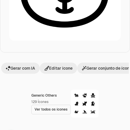
Gerar com IA
Editar ícone
Gerar conjunto de íco
Generic Others
129
Ícones
Ver todos os ícones