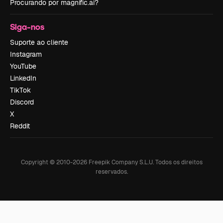
Procurando por magnific.ai?
Siga-nos
Suporte ao cliente
Instagram
YouTube
LinkedIn
TikTok
Discord
X
Reddit
Copyright © 2010-
2026
Freepik Company S.L.U.
Todos os direitos
reservados
.