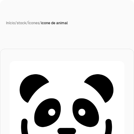
Início
/
stock
/
Ícones
/
ícone de animal