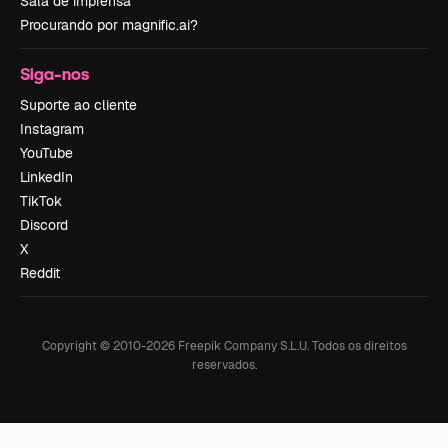
Sala de imprensa
Procurando por magnific.ai?
Siga-nos
Suporte ao cliente
Instagram
YouTube
LinkedIn
TikTok
Discord
X
Reddit
Copyright © 2010-
2026
Freepik Company S.L.U.
Todos os direitos
reservados
.