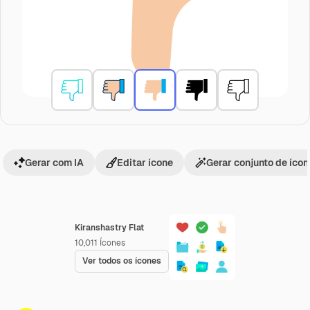
Gerar com IA
Editar ícone
Gerar conjunto de íco
Kiranshastry Flat
10,011
Ícones
Ver todos os ícones