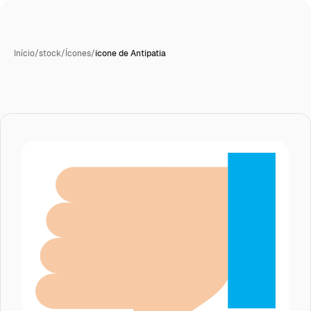
Início
/
stock
/
Ícones
/
ícone de Antipatia