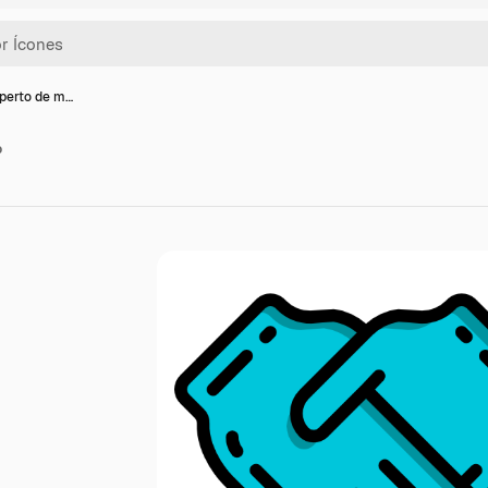
aperto de m…
o