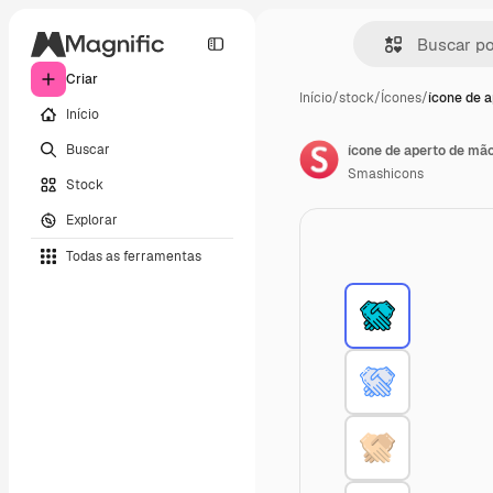
Criar
Início
/
stock
/
Ícones
/
ícone de 
Início
Buscar
ícone de aperto de mã
Smashicons
Stock
Explorar
Todas as ferramentas