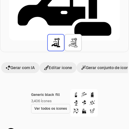
Gerar com IA
Editar ícone
Gerar conjunto de íco
Generic black fill
3,406
Ícones
Ver todos os ícones