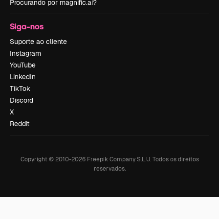
Procurando por magnific.ai?
Siga-nos
Suporte ao cliente
Instagram
YouTube
LinkedIn
TikTok
Discord
X
Reddit
Copyright © 2010-
2026
Freepik Company S.L.U.
Todos os direitos
reservados
.