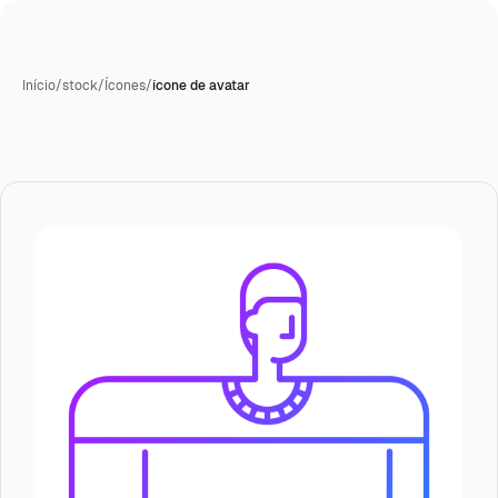
Início
/
stock
/
Ícones
/
ícone de avatar