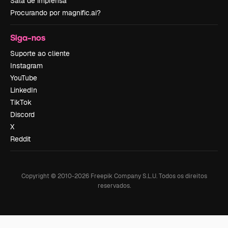
Sala de imprensa
Procurando por magnific.ai?
Siga-nos
Suporte ao cliente
Instagram
YouTube
LinkedIn
TikTok
Discord
X
Reddit
Copyright © 2010-
2026
Freepik Company S.L.U.
Todos os direitos
reservados
.