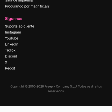
Sala de imprensa
Procurando por magnific.ai?
Siga-nos
Suporte ao cliente
Instagram
YouTube
LinkedIn
TikTok
Discord
X
Reddit
Copyright © 2010-
2026
Freepik Company S.L.U.
Todos os direitos
reservados
.