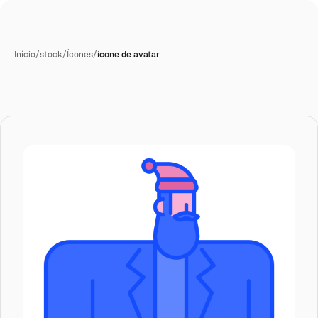
Início
/
stock
/
Ícones
/
ícone de avatar