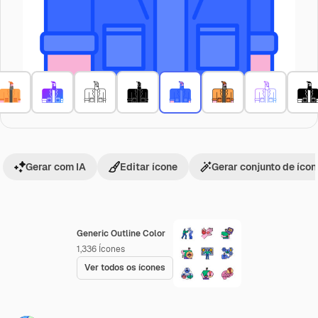
Gerar com IA
Editar ícone
Gerar conjunto de íco
Generic Outline Color
1,336
Ícones
Ver todos os ícones