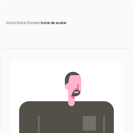
Início
/
stock
/
Ícones
/
ícone de avatar