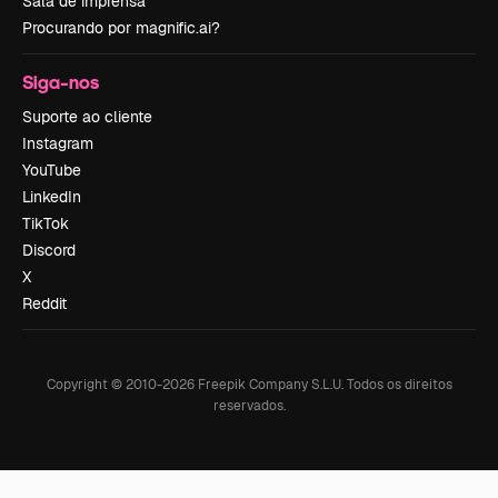
Sala de imprensa
Procurando por magnific.ai?
Siga-nos
Suporte ao cliente
Instagram
YouTube
LinkedIn
TikTok
Discord
X
Reddit
Copyright © 2010-
2026
Freepik Company S.L.U.
Todos os direitos
reservados
.