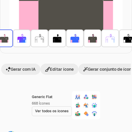
Gerar com IA
Editar ícone
Gerar conjunto de íco
Generic Flat
668
Ícones
Ver todos os ícones