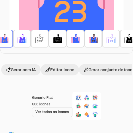
Gerar com IA
Editar ícone
Gerar conjunto de íco
Generic Flat
668
Ícones
Ver todos os ícones