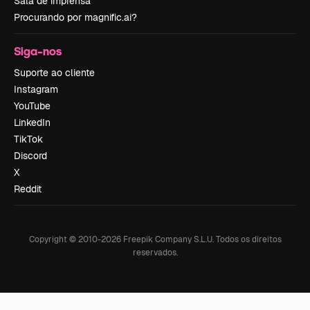
Sala de imprensa
Procurando por magnific.ai?
Siga-nos
Suporte ao cliente
Instagram
YouTube
LinkedIn
TikTok
Discord
X
Reddit
Copyright © 2010-
2026
Freepik Company S.L.U.
Todos os direitos
reservados
.