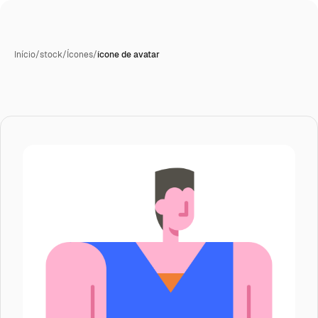
Início
/
stock
/
Ícones
/
ícone de avatar