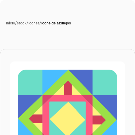
Início
/
stock
/
Ícones
/
ícone de azulejos