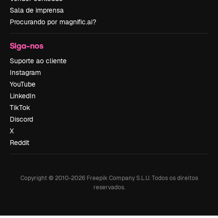
Sala de imprensa
Procurando por magnific.ai?
Siga-nos
Suporte ao cliente
Instagram
YouTube
LinkedIn
TikTok
Discord
X
Reddit
Copyright © 2010-
2026
Freepik Company S.L.U.
Todos os direitos
reservados
.