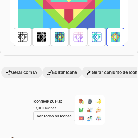
Gerar com IA
Editar ícone
Gerar conjunto de íco
Icongeek26 Flat
13,001
Ícones
Ver todos os ícones