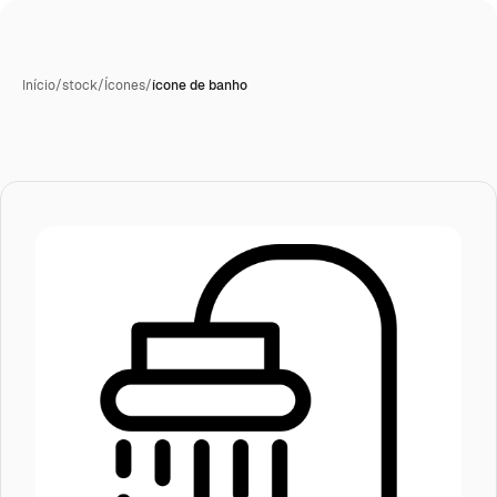
Início
/
stock
/
Ícones
/
ícone de banho