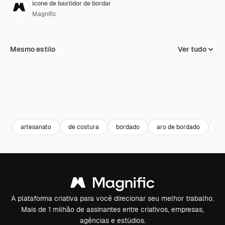
ícone de bastidor de bordar
Magnific
Mesmo estilo
Ver tudo
artesanato
de costura
bordado
aro de bordado
ho
A plataforma criativa para você direcionar seu melhor trabalho.
Mais de 1 milhão de assinantes entre criativos, empresas,
agências e estúdios.