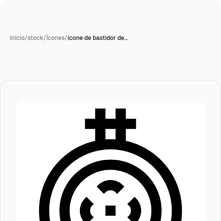
Início
/
stock
/
Ícones
/
ícone de bastidor de…