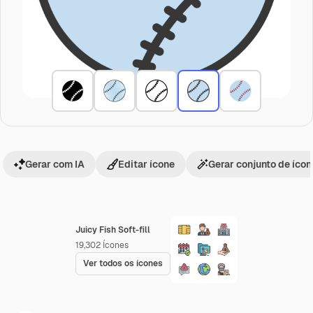
Gerar com IA
Editar ícone
Gerar conjunto de íco
Juicy Fish Soft-fill
19,302
Ícones
Ver todos os ícones