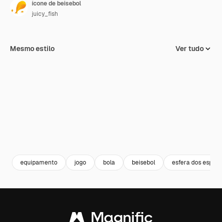
ícone de beisebol
juicy_fish
Mesmo estilo
Ver tudo
equipamento
jogo
bola
beisebol
esfera dos esport