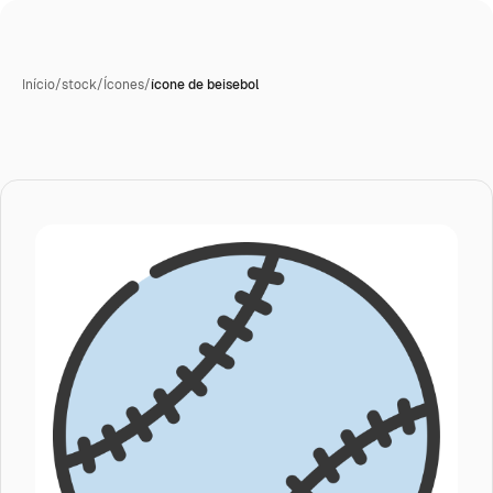
Início
/
stock
/
Ícones
/
ícone de beisebol