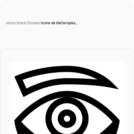
Início
/
stock
/
Ícones
/
ícone de blefaroplas…