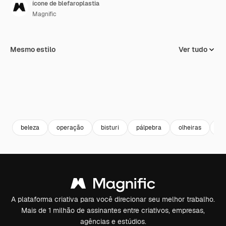
ícone de blefaroplastia
Magnific
Mesmo estilo
Ver tudo
beleza
operação
bisturi
pálpebra
olheiras
sa
A plataforma criativa para você direcionar seu melhor trabalho.
Mais de 1 milhão de assinantes entre criativos, empresas,
agências e estúdios.