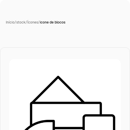
Início
/
stock
/
Ícones
/
ícone de blocos