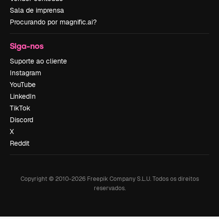
Sala de imprensa
Procurando por magnific.ai?
Siga-nos
Suporte ao cliente
Instagram
YouTube
LinkedIn
TikTok
Discord
X
Reddit
Copyright © 2010-
2026
Freepik Company S.L.U.
Todos os direitos
reservados
.