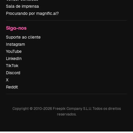
Sala de imprensa
Procurando por magnific.ai?
Siga-nos
Suporte ao cliente
Instagram
YouTube
LinkedIn
TikTok
Discord
X
Reddit
Copyright © 2010-
2026
Freepik Company S.L.U.
Todos os direitos
reservados
.