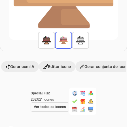
Gerar com IA
Editar ícone
Gerar conjunto de íco
Special Flat
282,821
Ícones
Ver todos os ícones