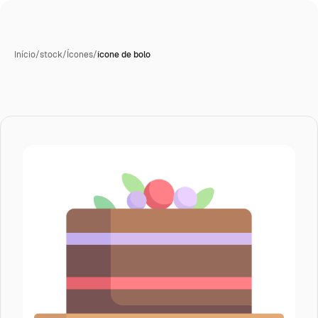
Início
/
stock
/
Ícones
/
ícone de bolo