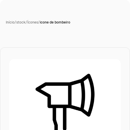
Início
/
stock
/
Ícones
/
ícone de bombeiro