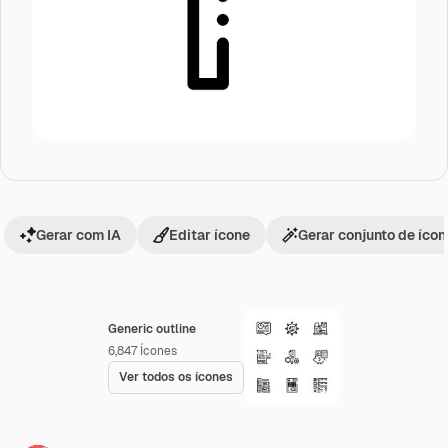
Gerar com IA
Editar ícone
Gerar conjunto de íco
Generic outline
6,847
Ícones
Ver todos os ícones