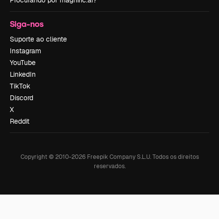
Procurando por magnific.ai?
Siga-nos
Suporte ao cliente
Instagram
YouTube
LinkedIn
TikTok
Discord
X
Reddit
Copyright © 2010-
2026
Freepik Company S.L.U.
Todos os direitos
reservados
.