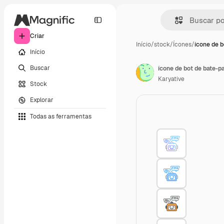
Criar
Início
/
stock
/
Ícones
/
ícone de b
Início
Buscar
ícone de bot de bate-p
Karyative
Stock
Explorar
Todas as ferramentas