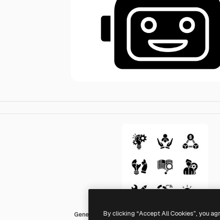
By clicking “Accept All Cookies”, you ag
Generic black fill