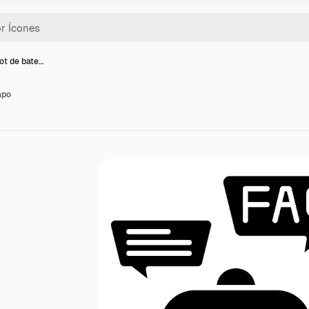
ot de bate…
apo