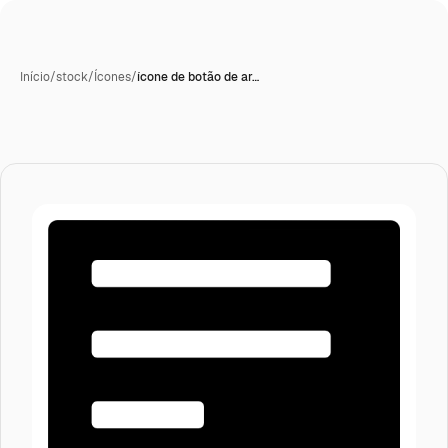
Início
/
stock
/
Ícones
/
ícone de botão de ar…