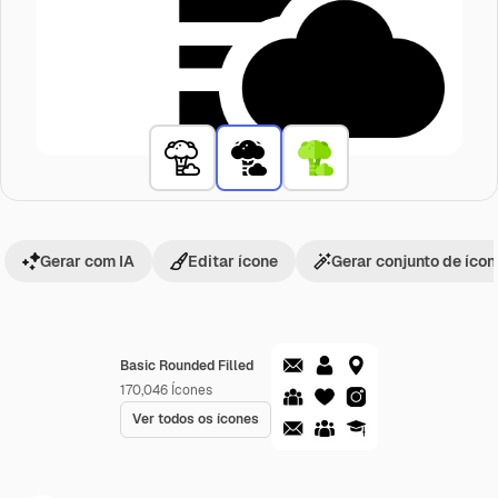
Gerar com IA
Editar ícone
Gerar conjunto de íco
Basic Rounded Filled
170,046
Ícones
Ver todos os ícones