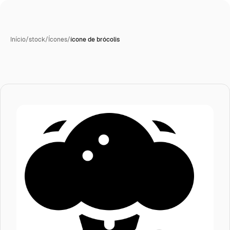
Início
/
stock
/
Ícones
/
ícone de brócolis