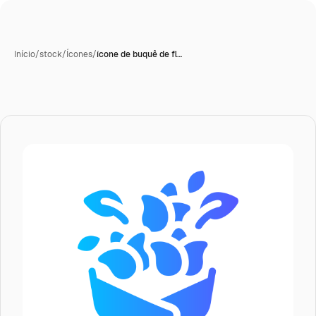
Início
/
stock
/
Ícones
/
ícone de buquê de fl…