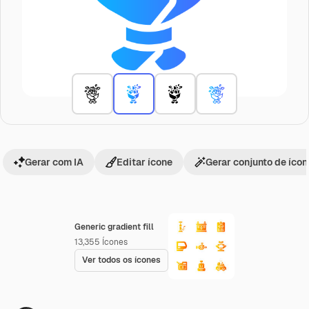
Gerar com IA
Editar ícone
Gerar conjunto de íco
Generic gradient fill
13,355
Ícones
Ver todos os ícones