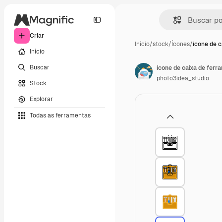
Criar
Início
/
stock
/
Ícones
/
ícone de c
Início
Buscar
ícone de caixa de ferr
photo3idea_studio
Stock
Explorar
Todas as ferramentas