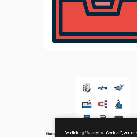
By clicking “Accept All Cookies”, you ag
Generic Outline Color