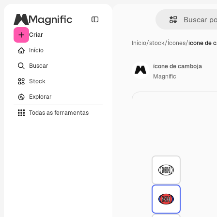
Criar
Início
/
stock
/
Ícones
/
ícone de 
Início
Buscar
ícone de camboja
Magnific
Stock
Explorar
Todas as ferramentas