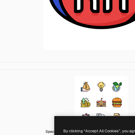
By clicking “Accept All Cookies”, you ag
Special Lineal color