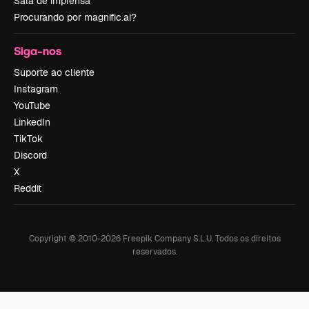
Sala de imprensa
Procurando por magnific.ai?
Siga-nos
Suporte ao cliente
Instagram
YouTube
LinkedIn
TikTok
Discord
X
Reddit
Copyright © 2010-
2026
Freepik Company S.L.U.
Todos os direitos
reservados
.