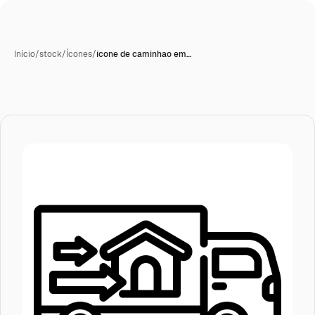
Início
/
stock
/
Ícones
/
ícone de caminhao em…