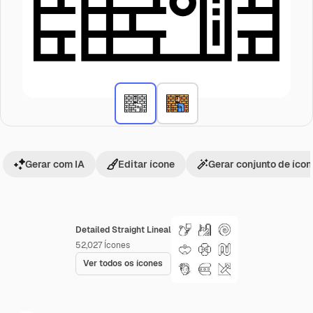
Gerar com IA
Editar ícone
Gerar conjunto de íco
Detailed Straight Lineal
52,027
Ícones
Ver todos os ícones