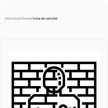
Início
/
stock
/
Ícones
/
ícone de camuflar