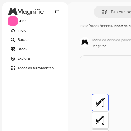
Criar
Início
/
stock
/
Ícones
/
ícone de 
Início
Buscar
ícone de cana de pesc
Magnific
Stock
Explorar
Todas as ferramentas