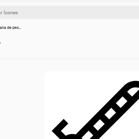
cana de pes…
a