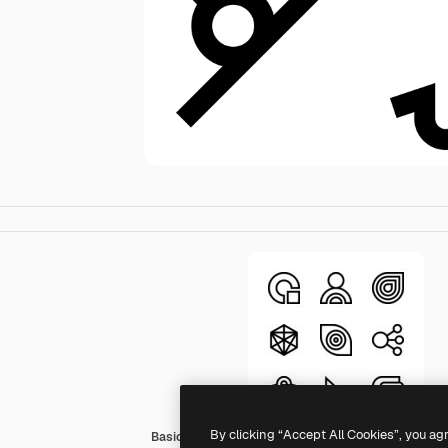
By clicking “Accept All Cookies”, you ag
Basic Straight Lineal