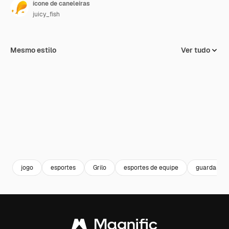
ícone de caneleiras
juicy_fish
Mesmo estilo
Ver tudo
jogo
esportes
Grilo
esportes de equipe
guardas de