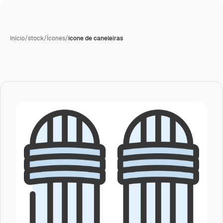
Início
/
stock
/
Ícones
/
ícone de caneleiras