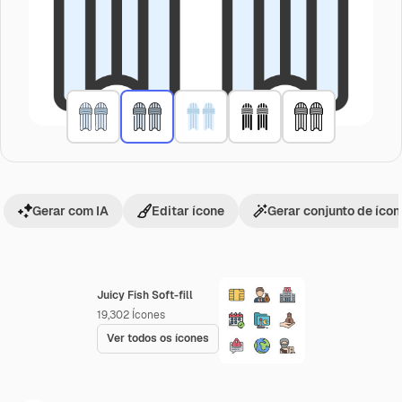
Gerar com IA
Editar ícone
Gerar conjunto de íco
Juicy Fish Soft-fill
19,302
Ícones
Ver todos os ícones