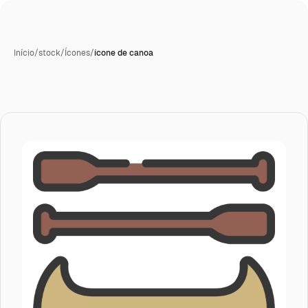
Início
/
stock
/
Ícones
/
ícone de canoa