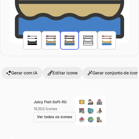
Gerar com IA
Editar ícone
Gerar conjunto de íco
Juicy Fish Soft-fill
19,302
Ícones
Ver todos os ícones