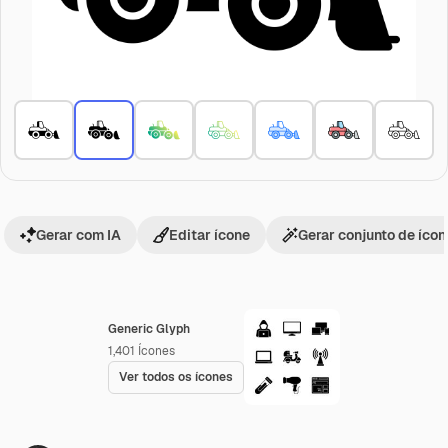
Gerar com IA
Editar ícone
Gerar conjunto de íco
Generic Glyph
1,401
Ícones
Ver todos os ícones