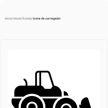
Início
/
stock
/
Ícones
/
ícone de carregador