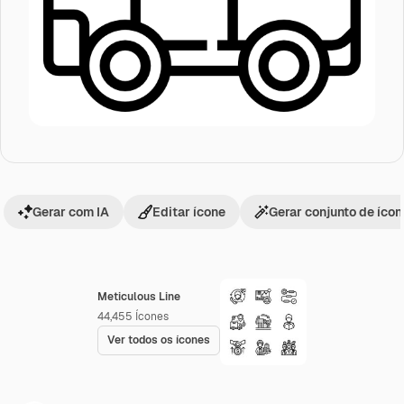
Gerar com IA
Editar ícone
Gerar conjunto de íco
Meticulous Line
44,455
Ícones
Ver todos os ícones