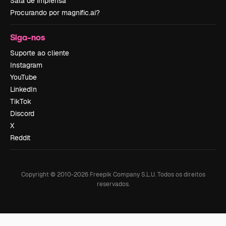
Sala de imprensa
Procurando por magnific.ai?
Siga-nos
Suporte ao cliente
Instagram
YouTube
LinkedIn
TikTok
Discord
X
Reddit
Copyright © 2010-
2026
Freepik Company S.L.U.
Todos os direitos
reservados
.