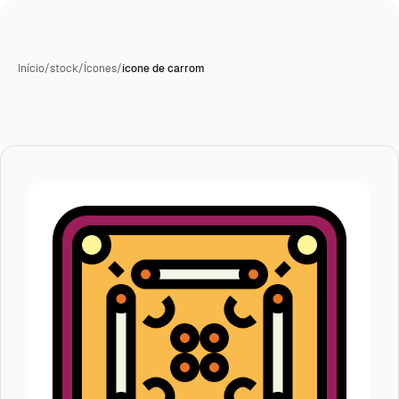
Início
/
stock
/
Ícones
/
ícone de carrom