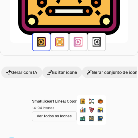
Gerar com IA
Editar ícone
Gerar conjunto de íco
Smalllikeart Lineal Color
14,194
Ícones
Ver todos os ícones