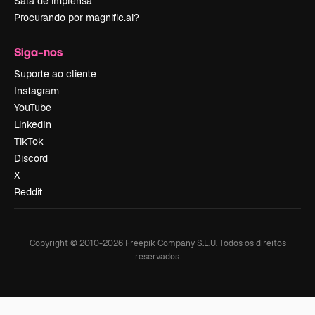
Sala de imprensa
Procurando por magnific.ai?
Siga-nos
Suporte ao cliente
Instagram
YouTube
LinkedIn
TikTok
Discord
X
Reddit
Copyright © 2010-
2026
Freepik Company S.L.U.
Todos os direitos
reservados
.