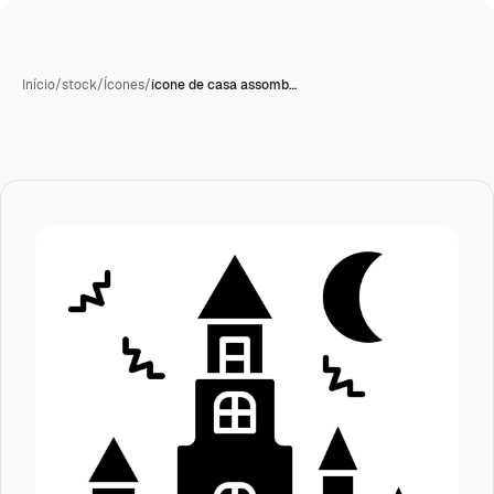
Início
/
stock
/
Ícones
/
ícone de casa assomb…