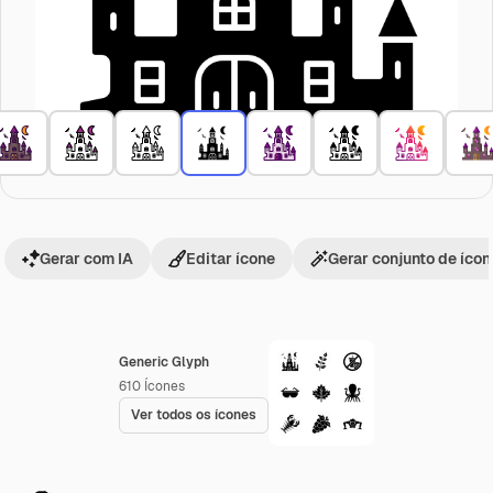
Gerar com IA
Editar ícone
Gerar conjunto de íco
Generic Glyph
610
Ícones
Ver todos os ícones