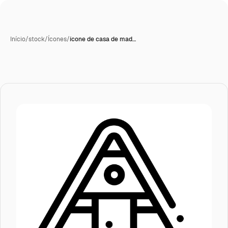
Início
/
stock
/
Ícones
/
ícone de casa de mad…