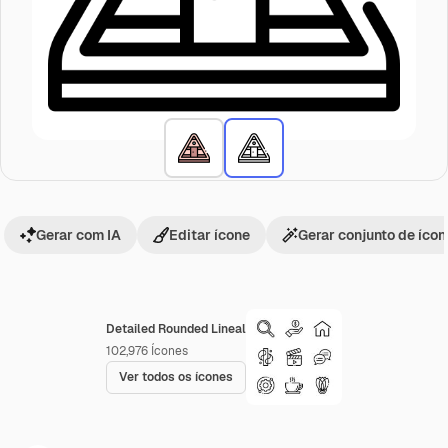
Gerar com IA
Editar ícone
Gerar conjunto de íco
Detailed Rounded Lineal
102,976
Ícones
Ver todos os ícones