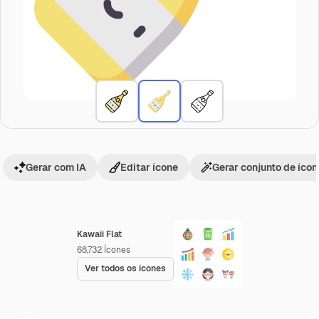
Gerar com IA
Editar ícone
Gerar conjunto de íco
Kawaii Flat
68,732
Ícones
Ver todos os ícones