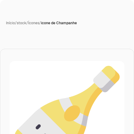
Início
/
stock
/
Ícones
/
ícone de Champanhe