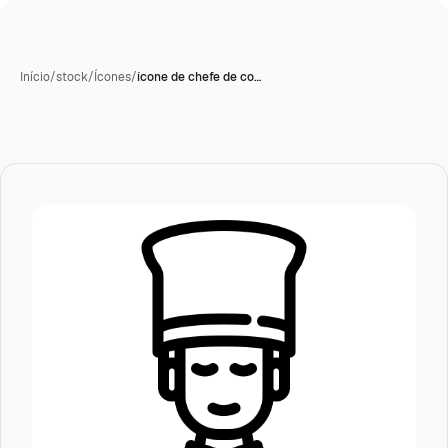
Início
/
stock
/
Ícones
/
ícone de chefe de co…