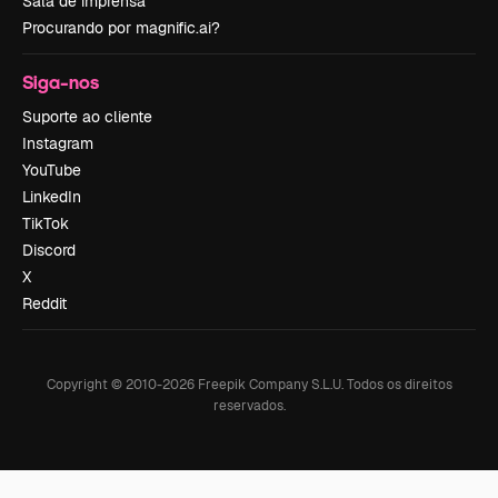
Sala de imprensa
Procurando por magnific.ai?
Siga-nos
Suporte ao cliente
Instagram
YouTube
LinkedIn
TikTok
Discord
X
Reddit
Copyright © 2010-
2026
Freepik Company S.L.U.
Todos os direitos
reservados
.