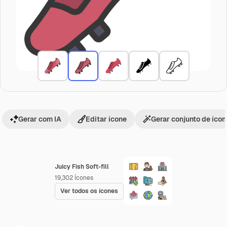
Gerar com IA
Editar ícone
Gerar conjunto de íco
Juicy Fish Soft-fill
19,302
Ícones
Ver todos os ícones