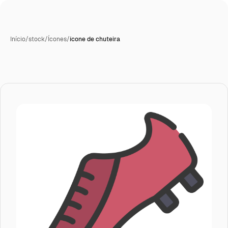
Início
/
stock
/
Ícones
/
ícone de chuteira