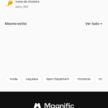
ícone de chuteira
juicy_fish
Mesmo estilo
Ver tudo
moda
calçados
Sport Equipment
chuteiras
chutei