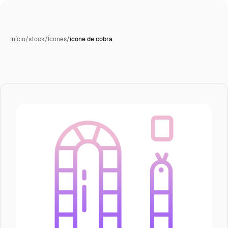
Início
/
stock
/
Ícones
/
ícone de cobra