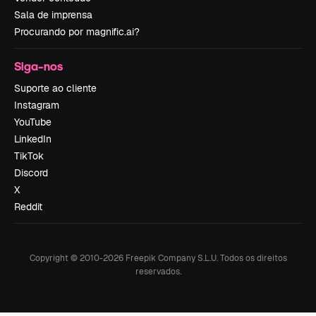
Sala de imprensa
Procurando por magnific.ai?
Siga-nos
Suporte ao cliente
Instagram
YouTube
LinkedIn
TikTok
Discord
X
Reddit
Copyright © 2010-
2026
Freepik Company S.L.U.
Todos os direitos
reservados
.