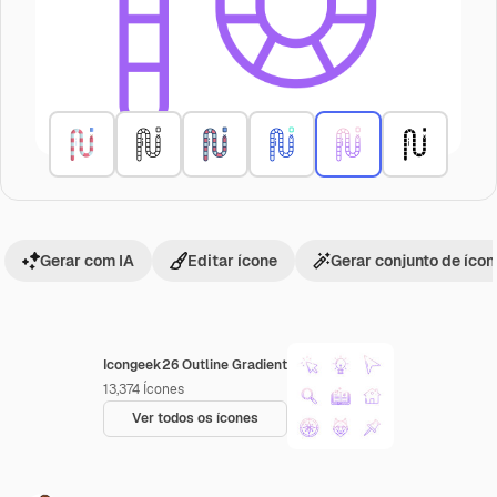
Gerar com IA
Editar ícone
Gerar conjunto de íco
Icongeek26 Outline Gradient
13,374
Ícones
Ver todos os ícones