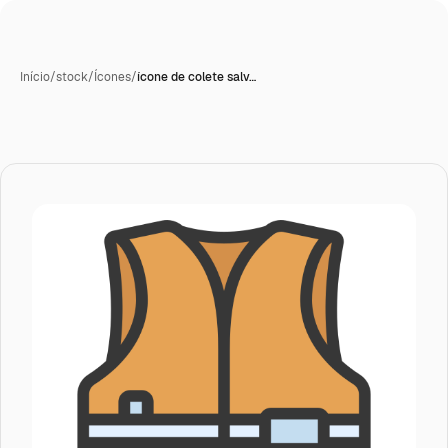
Início
/
stock
/
Ícones
/
ícone de colete salv…