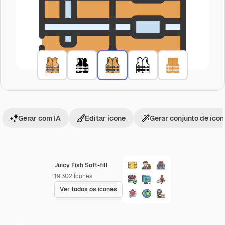
Gerar com IA
Editar ícone
Gerar conjunto de íco
Juicy Fish Soft-fill
19,302
Ícones
Ver todos os ícones